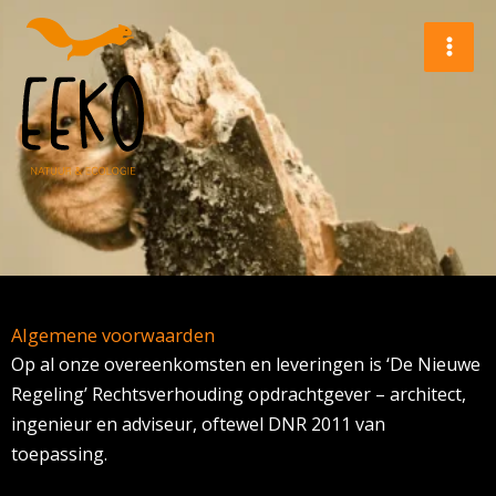
Ga
naar
de
inhoud
Algemene voorwaarden
Op al onze overeenkomsten en leveringen is ‘De Nieuwe
Regeling’ Rechtsverhouding opdrachtgever – architect,
ingenieur en adviseur, oftewel DNR 2011 van
toepassing.