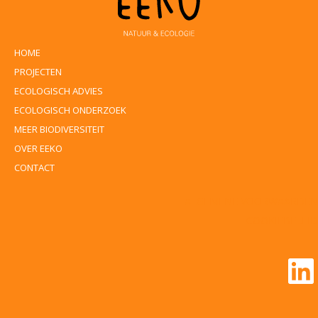
HOME
PROJECTEN
ECOLOGISCH ADVIES
ECOLOGISCH ONDERZOEK
MEER BIODIVERSITEIT
OVER EEKO
CONTACT
ALGEMENE VOORWAARDEN
COOKIEBELEID
Li