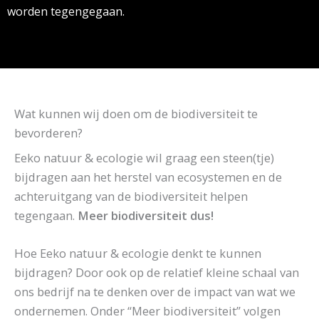
worden tegengegaan.
Wat kunnen wij doen om de biodiversiteit te
bevorderen?
Eeko natuur & ecologie wil graag een steen(tje)
bijdragen aan het herstel van ecosystemen en de
achteruitgang van de biodiversiteit helpen
tegengaan.
Meer biodiversiteit dus!
Hoe Eeko natuur & ecologie denkt te kunnen
bijdragen? Door ook op de relatief kleine schaal van
ons bedrijf na te denken over de impact van wat we
ondernemen. Onder “Meer biodiversiteit” volgen