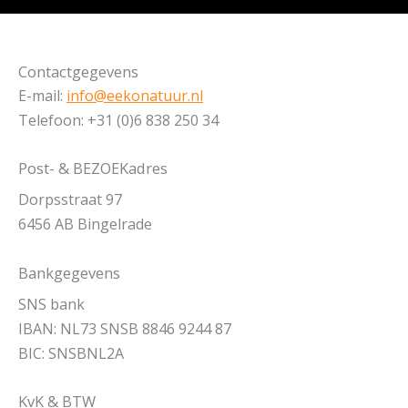
Contactgegevens
E-mail:
info@eekonatuur.nl
Telefoon: +31 (0)6 838 250 34
Post- & BEZOEKadres
Dorpsstraat 97
6456 AB Bingelrade
Bankgegevens
SNS bank
IBAN: NL73 SNSB 8846 9244 87
BIC: SNSBNL2A
KvK & BTW