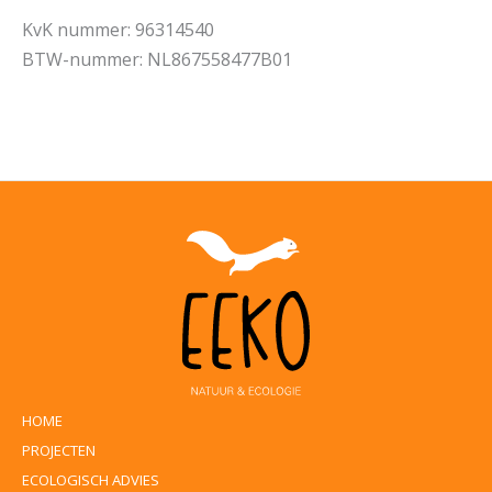
KvK nummer: 96314540
BTW-nummer: NL867558477B01
HOME
PROJECTEN
ECOLOGISCH ADVIES